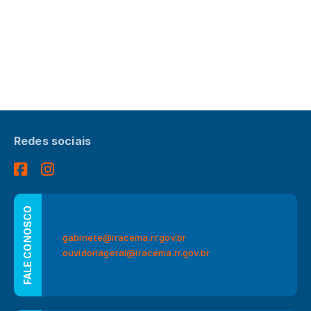
Redes sociais
FALE CONOSCO
gabinete@iracema.rr.gov.br
ouvidoriageral@iracema.rr.gov.br