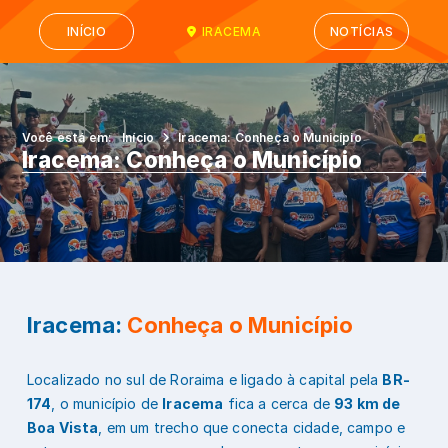
INÍCIO
IRACEMA
NOTÍCIAS
Você está em:
Início
Iracema: Conheça o Município
Iracema: Conheça o Município
Iracema:
Conheça o Município
Localizado no sul de Roraima e ligado à capital pela
BR-
174
, o município de
Iracema
fica a cerca de
93 km de
Boa Vista
, em um trecho que conecta cidade, campo e