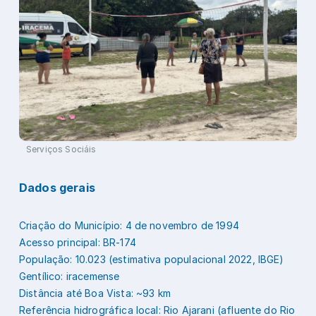
Serviços Sociáis
Dados gerais
Criação do Município: 4 de novembro de 1994
Acesso principal: BR-174
População: 10.023 (estimativa populacional 2022, IBGE)
Gentílico: iracemense
Distância até Boa Vista: ~93 km
Referência hidrográfica local: Rio Ajarani (afluente do Rio