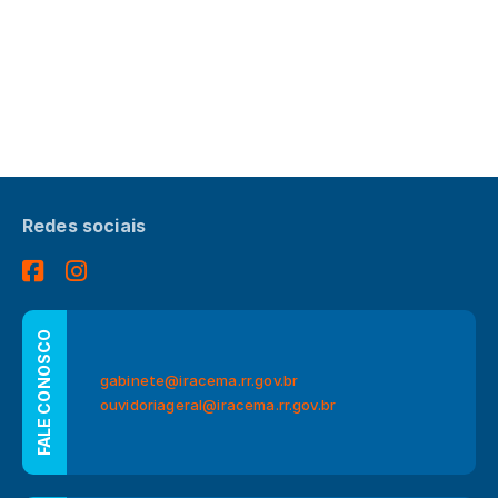
Redes sociais
FALE CONOSCO
gabinete@iracema.rr.gov.br
ouvidoriageral@iracema.rr.gov.br