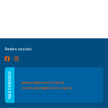
Redes sociais
FALE CONOSCO
gabinete@iracema.rr.gov.br
ouvidoriageral@iracema.rr.gov.br